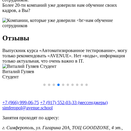
Более 20-ти компаний уже доверили нам обучение своих
кадров, а Вы?
Отзывы
Выпускник курса «Автоматизированное тестирование», могу
О
только рекомендовать «AVENUE». Нет «воды», информация
в
только актуальная, что очень важно в IT.
п
б
Виталий Гуляев
и
Студент
С
+7 (966) 999-06-75
+7 (917) 552-03-33 (мессенджеры)
simferopol@avenue.school
Занятия проходят по адресу:
г. Симферополь, ул. Гагарина 20А, ТОЦ GOODZONE, 4 эт.,