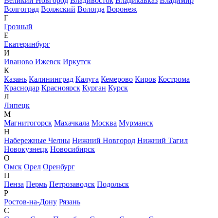
Великий Новгород
Владивосток
Владикавказ
Владимир
Волгоград
Волжский
Вологда
Воронеж
Г
Грозный
Е
Екатеринбург
И
Иваново
Ижевск
Иркутск
К
Казань
Калининград
Калуга
Кемерово
Киров
Кострома
Краснодар
Красноярск
Курган
Курск
Л
Липецк
М
Магнитогорск
Махачкала
Москва
Мурманск
Н
Набережные Челны
Нижний Новгород
Нижний Тагил
Новокузнецк
Новосибирск
О
Омск
Орел
Оренбург
П
Пенза
Пермь
Петрозаводск
Подольск
Р
Ростов-на-Дону
Рязань
С