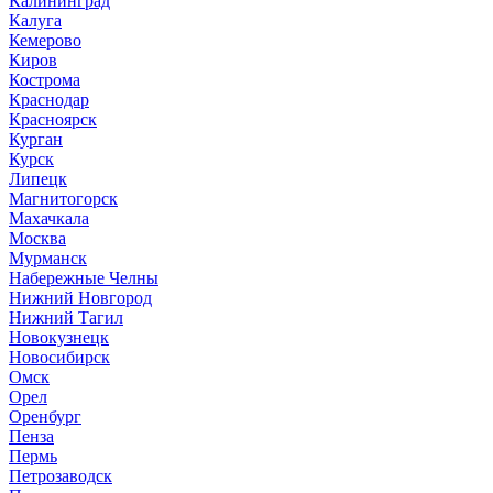
Калининград
Калуга
Кемерово
Киров
Кострома
Краснодар
Красноярск
Курган
Курск
Липецк
Магнитогорск
Махачкала
Москва
Мурманск
Набережные Челны
Нижний Новгород
Нижний Тагил
Новокузнецк
Новосибирск
Омск
Орел
Оренбург
Пенза
Пермь
Петрозаводск