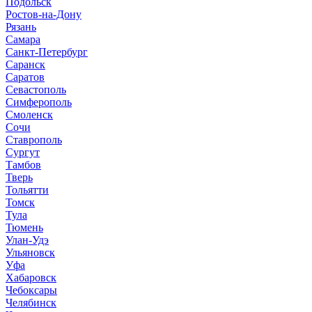
Подольск
Ростов-на-Дону
Рязань
Самара
Санкт-Петербург
Саранск
Саратов
Севастополь
Симферополь
Смоленск
Сочи
Ставрополь
Сургут
Тамбов
Тверь
Тольятти
Томск
Тула
Тюмень
Улан-Удэ
Ульяновск
Уфа
Хабаровск
Чебоксары
Челябинск