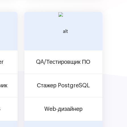
er
QA/Тестировщик ПО
чик
Стажер PostgreSQL
S
Web-дизайнер