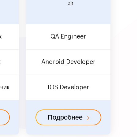
к
QA Engineer
к
Android Developer
тчик
IOS Developer
Подробнее