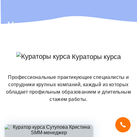
Мы не просто ІТ-школа, мы — ІТ-
компания,
которая всегда ищет таланты!
Кураторы курса
Поэтому лучших выпускников
Профессиональные практикующие специалисты и
мы иногда забираем себе в команду
сотрудники крупных компаний, каждый из которых
обладает профильным образованием и длительным
🫶
стажем работы.
Мы используем
cookies
и систему
SmartCaptcha
, чтобы сайт был
удобным, быстрым и защищённым.
Продолжая, вы принимаете условия.