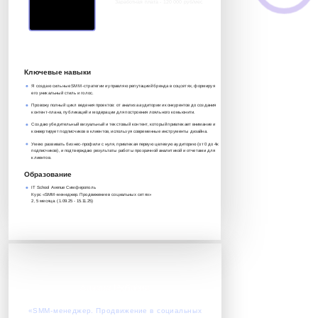
Заработная плата - 120 000 руб/мес
8 917 552 03 33
it@avenue-pro.ru
Ключевые навыки
Я создаю сильные SMM-стратегии и управляю репутацией бренда в соцсетях, формируя
его уникальный стиль и голос.
Провожу полный цикл ведения проектов: от анализа аудитории и конкурентов до создания
контент-плана, публикаций и модерации для построения лояльного комьюнити.
Создаю убедительный визуальный и текстовый контент, который привлекает внимание и
конвертирует подписчиков в клиентов, используя современные инструменты дизайна.
Умею развивать бизнес-профили с нуля, привлекая первую целевую аудиторию (от 0 до 4к
подписчиков), и подтверждаю результаты работы прозрачной аналитикой и отчетами для
клиентов.
Образование
IT School Avenue Симферополь
Курс «SMM-менеджер. Продвижение в социальных сетях»‎‎
2, 5 месяца. (1.09.25 - 15.11.25)
Алиана Рублёва
Успешно завершила обучение по курсу:
«SMM-менеджер. Продвижение в социальных