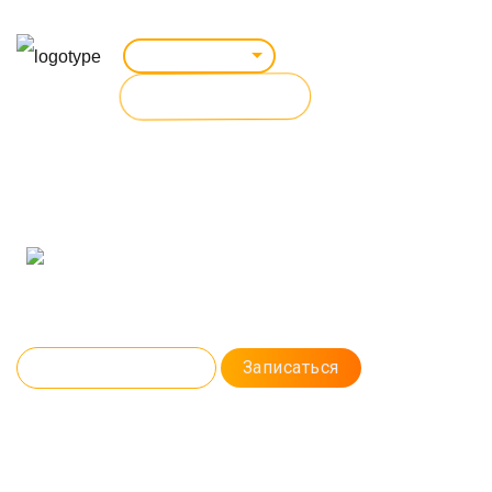
Симферополь
ВСЕ КУРСЫ
Курс: очно / online
SMM-МЕНЕДЖЕР.
ПРОДВИЖЕНИЕ В СОЦИАЛЬНЫХ
СЕТЯХ
Научим продвигать бренды в соцсетях, создавать посты с
креативными дизайнами, а также настраивать и анализировать
рекламу. Становитесь SMM-специалистом с большой буквы.
Программа курса
Записаться